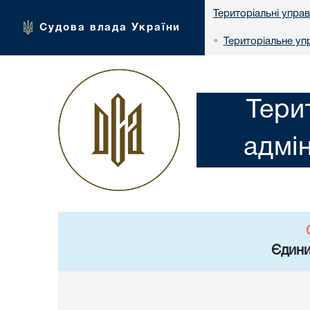
Територіальні упра
Судова влада України
Територіальне упр
•
Тери
адмін
Єдини