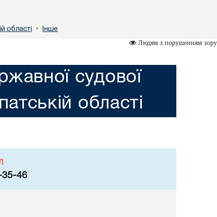
ій областi
Інше
•
Людям з порушенням зору
ржавної судової
патській областi
л
-35-46